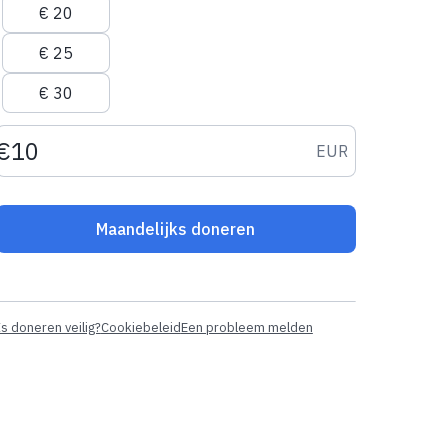
€ 20
€ 25
€ 30
Donatiebedrag EUR
EUR
Maandelijks doneren
Is doneren veilig?
Cookiebeleid
Een probleem melden